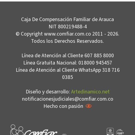
servicios de la Caja de Compensación Familiar
de Arauca
COMFIAR
, (3) para el tratamiento de
Caja De Compensación Familiar de Arauca
los datos personales protegidos por nuestro
NIT 800219488-4
ordenamiento jurídico, (4) para el tratamiento y
© Copyright www.comfiar.com.co 2011 - 2026.
protección de los datos de contacto
Todos los Derechos Reservados.
(direcciones de correo físico, electrónico, redes
sociales y teléfono), (5) para solicitar y recibir
Línea de Atención al Cliente 607 885 8000
de los afiliados y de las entidades de derecho
Línea Gratuita Nacional: 018000 945457
Línea de Atención al Cliente WhatsApp 318 716
público y/o empresas de carácter privado la
0385
información personal, académica, laboral y de
seguridad social, que reposa en sus bases de
Diseño y desarrollo:
Artedinamico.net
datos. A su vez se solicita a los titulares de los
notificacionesjudiciales@comfiar.com.co
datos de los servicios ofrecidos por la Caja de
Hecho con pasión
Compensación Familiar de Arauca
COMFIAR
, de
manera expresa, libre y voluntaria autorice el
tratamiento de datos personales sensibles